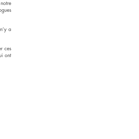
notre
logues
 n’y a
er ces
ui ont